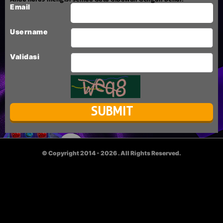
Email
Username
Validasi
© Copyright 2014 - 2026
. All Rights Reserved.